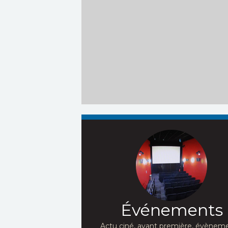
Événements
Actu ciné, avant première, évèneme