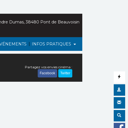
ndre Dumas, 38480 Pont de Beauvoisin
|
VÉNEMENTS
INFOS PRATIQUES
Partagez vos envies cinéma :
Facebook
Twitter