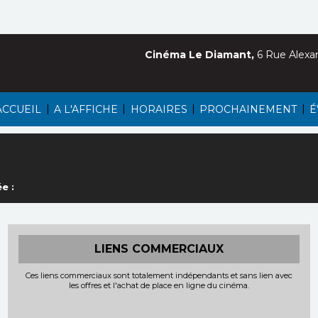
Cinéma Le Diamant,
6 Rue Alexa
|
|
|
|
ACCUEIL
A L'AFFICHE
HORAIRES
PROCHAINEMENT
É
e :
LIENS COMMERCIAUX
Ces liens commerciaux sont totalement indépendants et sans lien avec
les offres et l'achat de place en ligne du cinéma.