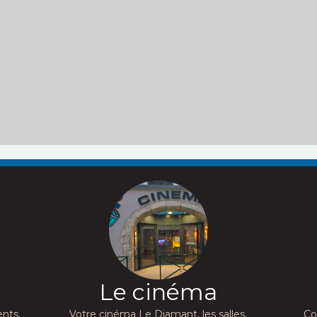
Le cinéma
nts,
Votre cinéma Le Diamant, les salles,
Co