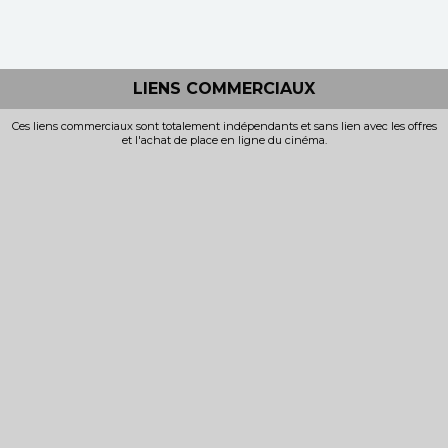
LAMPE MAGIQUE
Horaires et Infos
Horaires et Infos
Bande-annonce
Bande-annonce
LIENS COMMERCIAUX
Réservation
Réservation
Ces liens commerciaux sont totalement indépendants et sans lien avec les offres
et l'achat de place en ligne du cinéma.
TOUT PUBLIC
TOUT PUBLIC