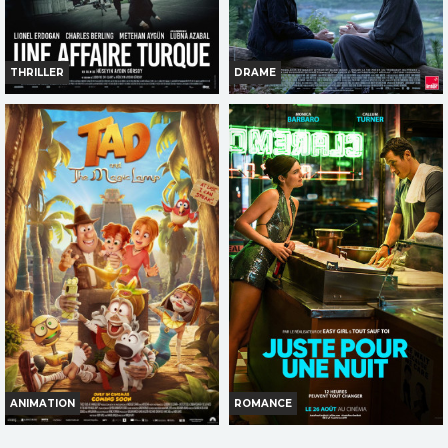
THRILLER
DRAME
UNE AFFAIRE TURQUE
SOUDAIN
Horaires et Infos
Horaires et Infos
Bande-annonce
Bande-annonce
Réservation
Réservation
TOUT PUBLIC
TOUT PUBLIC
ANIMATION
ROMANCE
TAD L'EXPLORATEUR ET LA
JUSTE POUR UNE NUIT