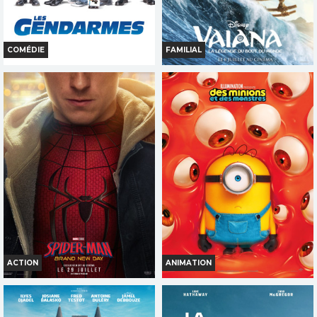
COMÉDIE
FAMILIAL
LES GENDARMES
VAIANA, LA LÉGENDE DU BOUT
DU MONDE
Horaires et Infos
Horaires et Infos
Bande-annonce
Bande-annonce
Réservation
Réservation
TOUT PUBLIC
TOUT PUBLIC
ACTION
ANIMATION
SPIDER-MAN : BRAND NEW DAY
DES MINIONS ET DES
MONSTRES
Horaires et Infos