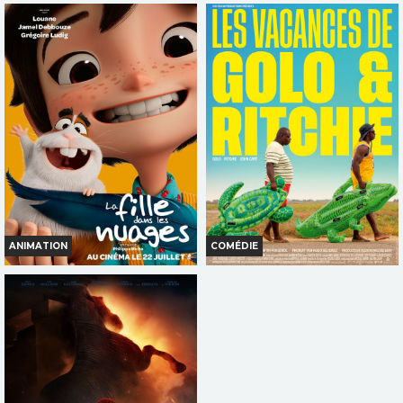
LA PAT' PATROUILLE : LE FILM
CHARLIE ET LES KANGOUROUS
MISSION DINO
Horaires et Infos
Horaires et Infos
Bande-annonce
Bande-annonce
Réservation
Réservation
TOUT PUBLIC
TOUT PUBLIC
VF
VF
ANIMATION
COMÉDIE
LA FILLE DANS LES NUAGES
LES VACANCES DE GOLO &
RITCHIE
Horaires et Infos
Horaires et Infos
Bande-annonce
Bande-annonce
Réservation
Réservation