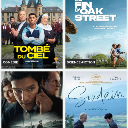
Horaires et Infos
Bande-annonce
Bande-annonce
Réservation
Réservation
TOUT PUBLIC
TOUT PUBLIC
COMÉDIE
SCIENCE-FICTION
TOMBÉ DU CIEL
LA FIN D'OAK STREET
Horaires et Infos
Horaires et Infos
Bande-annonce
Bande-annonce
Réservation
Réservation
TOUT PUBLIC
AVERT. TOUT PUBLIC