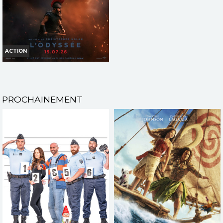
TOUT PUBLIC
TOUT PUBLIC
VF
VF
ACTION
L'ODYSSÉE
Horaires et Infos
PROCHAINEMENT
Bande-annonce
Réservation
INT. -12ans
VF