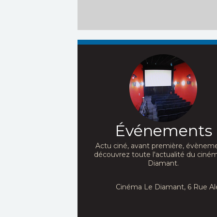
Événements
Actu ciné, avant première, évèneme
découvrez toute l'actualité du ciné
Diamant.
Cinéma Le Diamant, 6 Rue Al