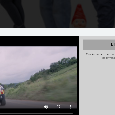
L
Ces liens commerciau
les offres