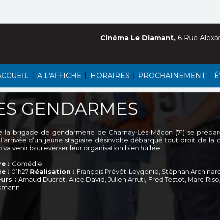
Cinéma Le Diamant,
6 Rue Alexa
|
|
|
|
ACCUEIL
A L'AFFICHE
HORAIRES
PROCHAINEMENT
É
ES GENDARMES
e la brigade de gendarmerie de Charnay-Lès-Mâcon (71) se prépare
 l’arrivée d’un jeune stagiaire désinvolte débarqué tout droit de la
n va venir bouleverser leur organisation bien huilée…
e :
Comédie
e :
01h27
Réalisation :
François Prévôt-Leygonie, Stéphan Archinar
urs :
Arnaud Ducret, Alice David, Julien Arruti, Fred Testot, Marc Ris
kmann