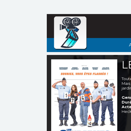
L
Tout
Mais
jardi
Genr
Duré
Acte
Hec