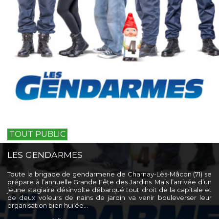
TOUT PUBLIC
LES GENDARMES
Toute la brigade de gendarmerie de Charnay-Lès-Mâcon (71) se
prépare à l’annuelle Grande Fête des Jardins. Mais l’arrivée d’un
jeune stagiaire désinvolte débarqué tout droit de la capitale et
de deux voleurs de nains de jardin va venir bouleverser leur
organisation bien huilée…