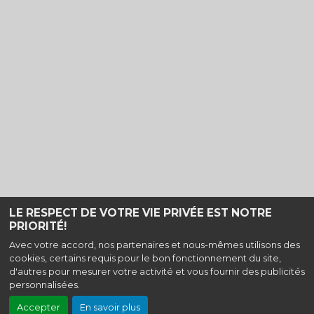
LE RESPECT DE VOTRE VIE PRIVÉE EST NOTRE
PRIORITÉ!
Haut de page
Avec votre accord, nos partenaires et nous-mêmes utilisons des
cookies, certains requis pour le bon fonctionnement du site,
Cinéma Le Diamant, 6 Rue Alexandre Dumas, 38480 Pont de Beauvoisin
d'autres pour mesurer votre activité et vous fournir des publicités
|
Mentions légales
|
Contact
| Tel : 04 76 32 93 26
personnalisées.
Politique de confidentialité
Accepter
En savoir plus