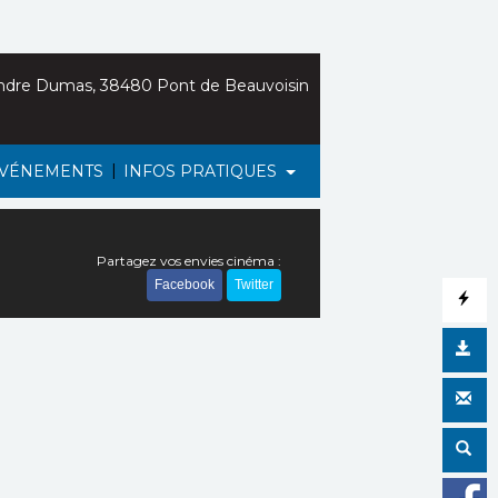
ndre Dumas, 38480 Pont de Beauvoisin
|
VÉNEMENTS
INFOS PRATIQUES
Partagez vos envies cinéma :
Facebook
Twitter