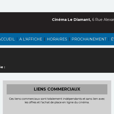
Cinéma Le Diamant,
6 Rue Alexa
|
|
|
|
ACCUEIL
A L'AFFICHE
HORAIRES
PROCHAINEMENT
É
e :
LIENS COMMERCIAUX
Ces liens commerciaux sont totalement indépendants et sans lien avec
les offres et l'achat de place en ligne du cinéma.