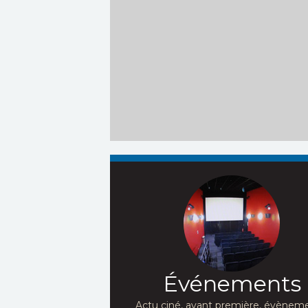
Événements
Actu ciné, avant première, évèneme