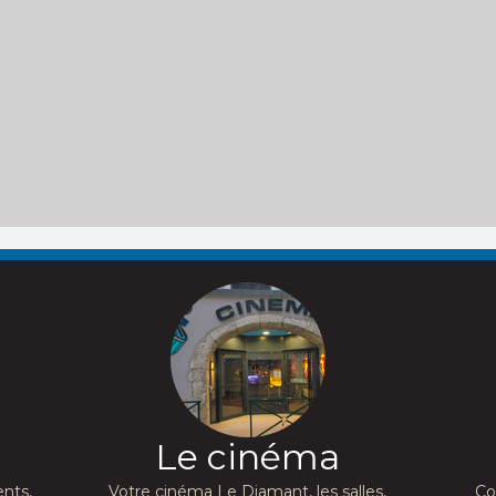
Le cinéma
nts,
Votre cinéma Le Diamant, les salles,
Co