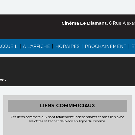
Cinéma Le Diamant,
6 Rue Alexa
|
|
|
|
ACCUEIL
A L'AFFICHE
HORAIRES
PROCHAINEMENT
É
e :
LIENS COMMERCIAUX
Ces liens commerciaux sont totalement indépendants et sans lien avec
les offres et l'achat de place en ligne du cinéma.