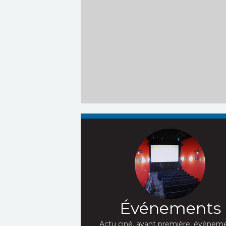
Événements
Actu ciné, avant première, évèneme