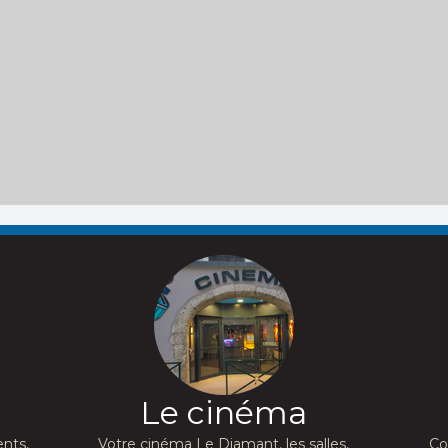
Le cinéma
nts,
Votre cinéma Le Diamant, les salles,
Co